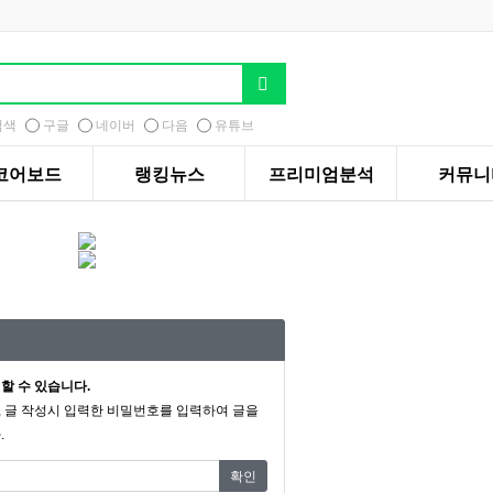
검색
구글
네이버
다음
유튜브
코어보드
랭킹뉴스
프리미엄분석
커뮤니
할 수 있습니다.
 글 작성시 입력한 비밀번호를 입력하여 글을
.
확인