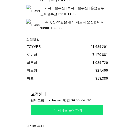
레드카프리
08.06
카지노솔루션 | 토지노솔루션 | 홀덤솔루션 | 파워볼솔루션 | 모아솔루션 098716542
모아솔루션123
08.06
주 죽장 or 요율 본사 파트너 모집합니다.
fun88
08.05
회원랭킹
TOYVER
11,689,201
토이버
7,170,881
비투비
1,089,720
픽스탕
827,400
타코
818,380
고객센터
텔레그램 : cs_toyver 평일 09:00 - 20:30
1:1 게시판 문의하기
사이트 통계